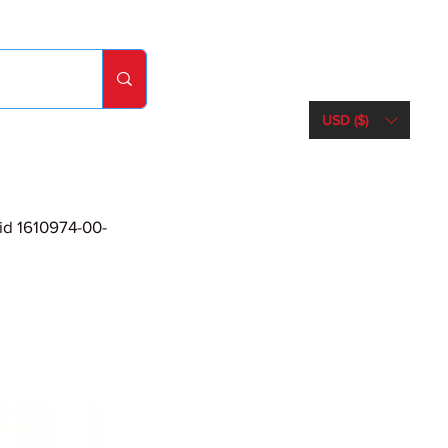
USD ($)
d 1610974-00-