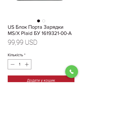
US Блок Порта Зарядки
MS/X Plaid БУ 1619321-00-A
Ціна
99,99 USD
Кількість
*
Додати у кошик
1619321-00-A US Блок Порта
Зарядки MS/X Plaid БУ