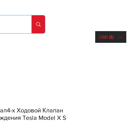
USD ($)
ал4-х Ходовой Клапан
дения Tesla Model X S