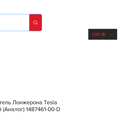
USD ($)
тель Лонжерона Tesla
 (Аналог) 1487461-00-D
іна