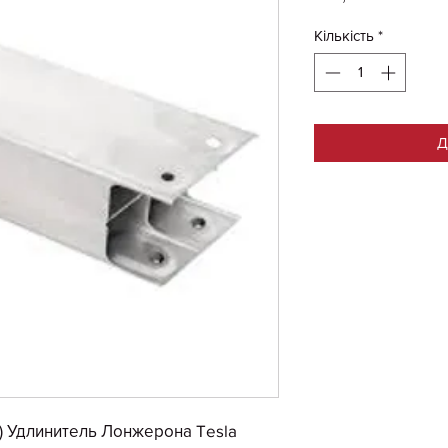
Кількість
*
Д
) Удлинитель Лонжерона Tesla