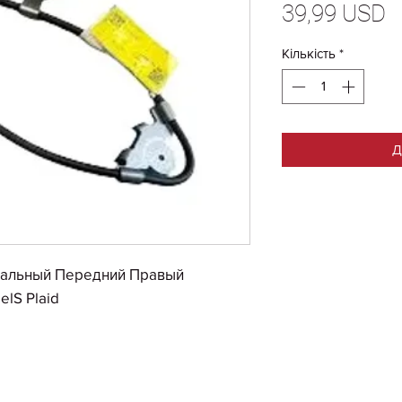
Ц
39,99 USD
Кількість
*
Д
нальный Передний Правый
lS Plaid