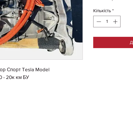
Кількість
*
Д
ор Спорт Tesla Model
0 - 20к км БУ