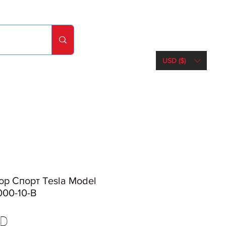
USD ($)
р Спорт Tesla Model
000-10-B
Ціна
SD