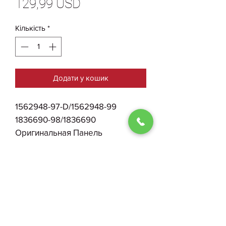
Ціна
129,99 USD
Кількість
*
Додати у кошик
1562948-97-D/1562948-99
1836690-98/1836690
Оригинальная Панель
Приборов, Вспомогательный
Монитор Водителя Tesla Model S
Plaid БУ