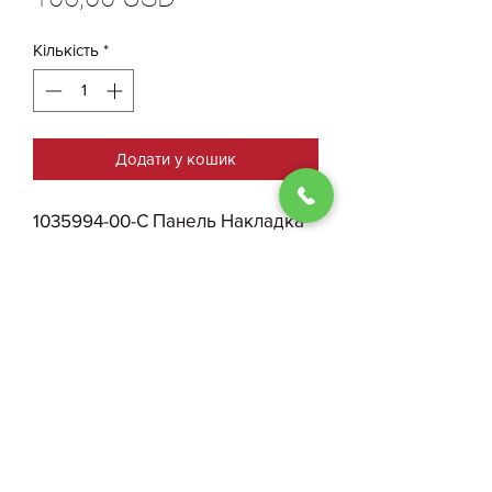
Кількість
*
Додати у кошик
1035994-00-С Панель Накладка
Замка Багажника Tesla Model X
Plaid БУ
0930004210
Договір публичної оферти
ФОП Костенко І. О.