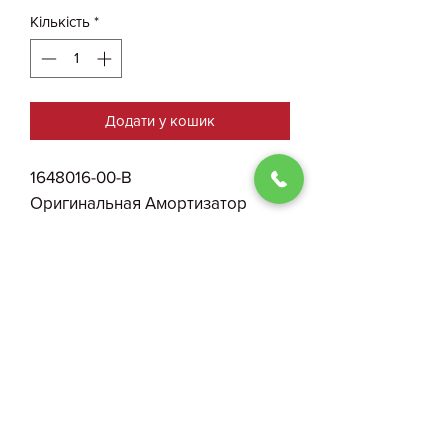
Кількість
*
Додати у кошик
1648016-00-B
Оригинальная Амортизатор
Правый Крышки Багажника Tesla
ModelS Plaid БУ
0930004210
Договір публичної оферти
ФОП Костенко І. О.