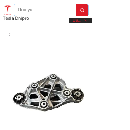
Tesla Dnipro
USD ($)