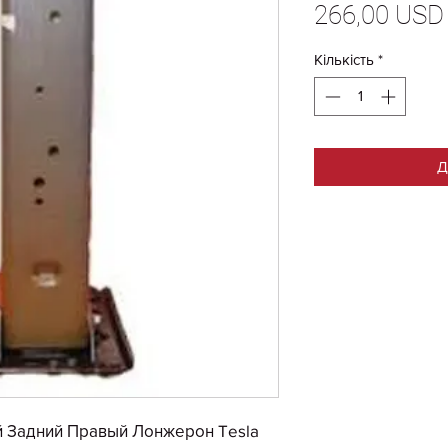
266,00 USD
Кількість
*
Д
й Задний Правый Лонжерон Tesla