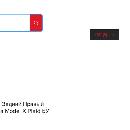
USD ($)
 Задний Правый
a Model X Plaid БУ