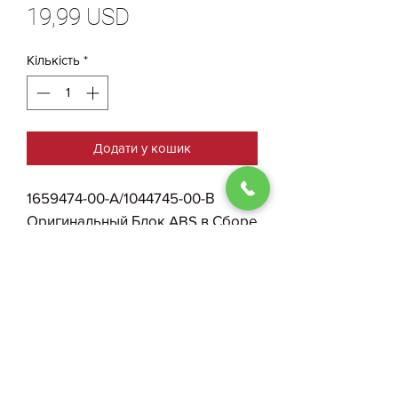
Ціна
19,99 USD
Кількість
*
Додати у кошик
1659474-00-A/1044745-00-В
Оригинальный Блок ABS в Сборе
с Трубками Tesla Model S Plaid
БУ
0930004210
Договір публичної оферти