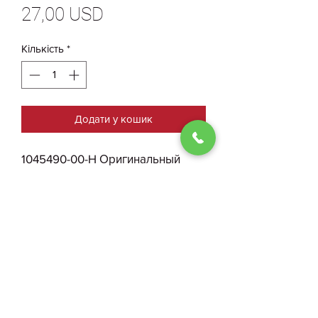
Ціна
27,00 USD
Кількість
*
Додати у кошик
1045490-00-H Оригинальный
Блок Управления Задней Левой
Двери Tesla Model X Plaid БУ
0930004210
Договір публичної оферти