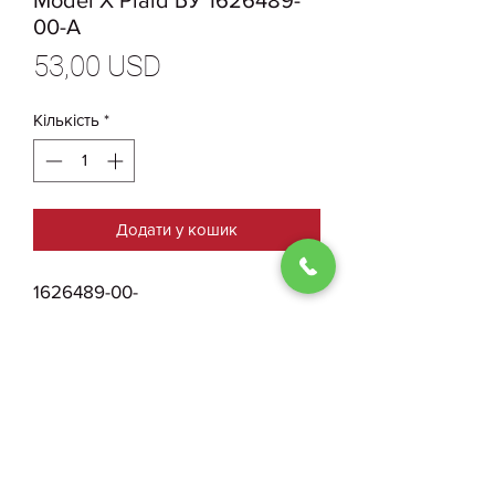
Model X Plaid БУ 1626489-
00-A
Ціна
53,00 USD
Кількість
*
Додати у кошик
1626489-00-
A ОригинальнаяНакладка
Порога Салона Левая Tesla
Model X Plaid БУ