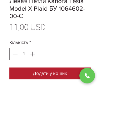
Левая Петли Капота Tesla
Model X Plaid БУ 1064602-
00-С
Ціна
11,00 USD
Кількість
*
Додати у кошик
1064602-00-С Оригинальная
Накладка Левая Петли Капота
Tesla ModelX Plaid БУ