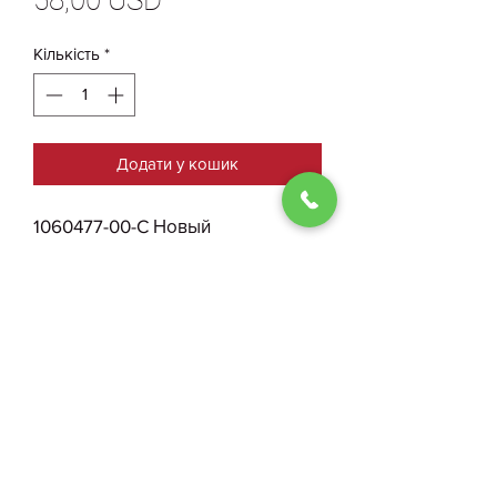
58,00 USD
Кількість
*
Додати у кошик
1060477-00-C Новый
Подкапотный Пластик Левый
Tesla Model S 16-20 АНАЛОГ
0930004210
Договір публичної оферти
ФОП Костенко І. О.