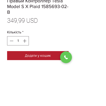
Правый Контроллер Tesla
Model S X Plaid 1585693-02-
B
Ціна
349,99 USD
Кількість
*
Додати у кошик
1585693-02-B Новый
Оригинальный Правый
Контроллер Tesla Model S X Plaid