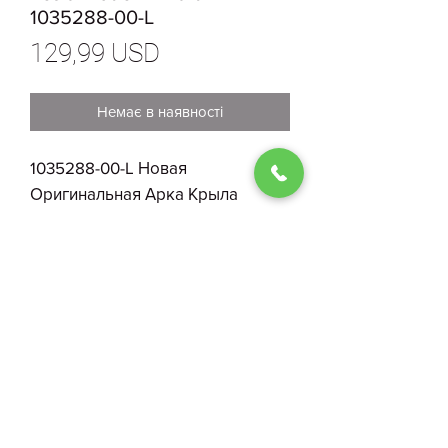
1035288-00-L
Ціна
129,99 USD
Немає в наявності
1035288-00-L Новая
Оригинальная Арка Крыла
Передняя Левая Tesla Model X
Plaid
0930004210
Договір публичної оферти
ФОП Костенко І. О.