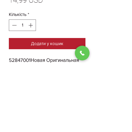
14,99 USD
Кількість
*
Додати у кошик
52847001Новая Оригинальная
Распорка Стоек Tesla Model S
Plaid
0930004210
Договір публичної оферти
ФОП Костенко І. О.