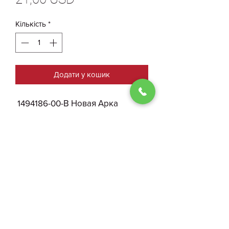
Кількість
*
Додати у кошик
1494186-00-В Новая Арка
Передняя Правая Tesla Model Y
АНАЛОГ
0930004210
Договір публичної оферти
ФОП Костенко І. О.