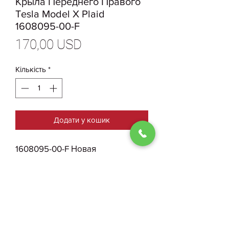
Крыла Переднего Правого
Tesla Model X Plaid
1608095-00-F
Ціна
170,00 USD
Кількість
*
Додати у кошик
1608095-00-F Новая
Оригинальная Арка Крыла
Переднего Правого Tesla Model
X Plaid с Брызговиком