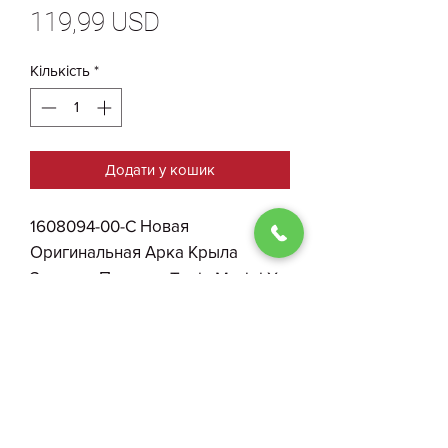
Ціна
119,99 USD
Кількість
*
Додати у кошик
1608094-00-C Новая
Оригинальная Арка Крыла
Заднего Правого Tesla Model X
Plaid с Брызговиком
0930004210