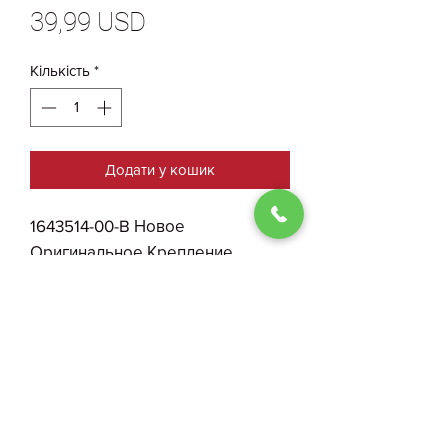
Ціна
39,99 USD
Кількість
*
Додати у кошик
1643514-00-B Новое
Оригинальное Крепление,
Правая Опора Фары Tesla Model
S Plaid
0930004210