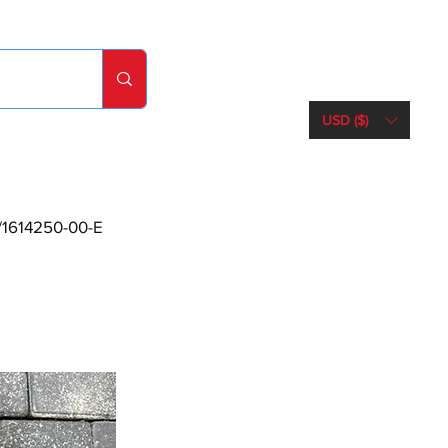
USD ($)
/1614250-00-E