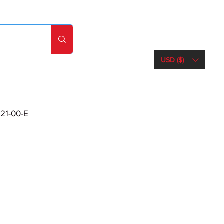
USD ($)
21-00-E