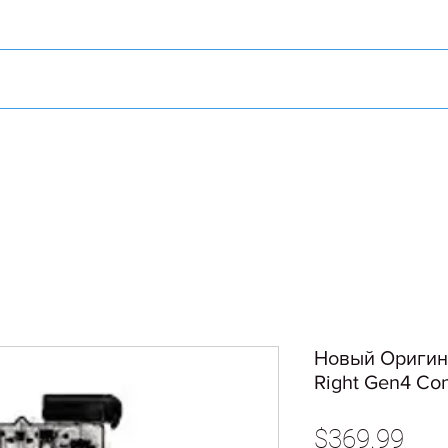
Новый Оригина
Right Gen4 Con
Pric
$369.99