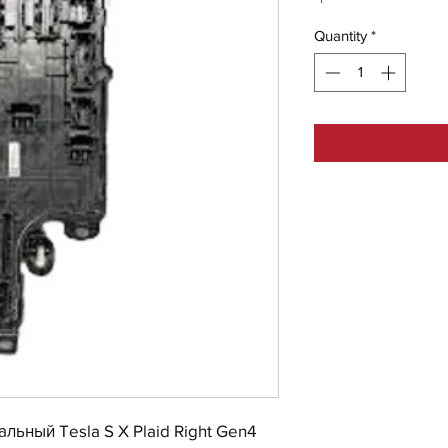
Quantity
*
льный Tesla S X Plaid Right Gen4