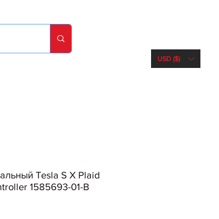
USD ($)
льный Tesla S X Plaid
troller 1585693-01-B
e