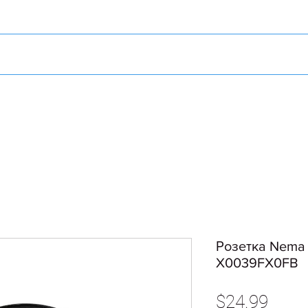
Розетка Nema 
X0039FX0FB
Price
$24.99