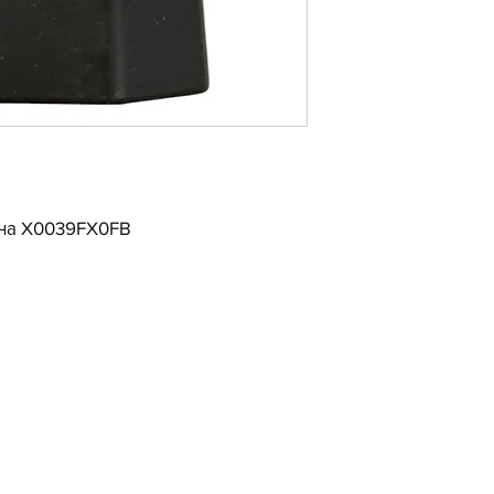
дна X0039FX0FB