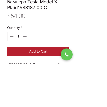
Бампера Tesla Model X
Plaid1588187-00-C
Price
$64.00
Quantity
*
Add to Cart
1588187-00-C Оригинальный
Воздуховод Правый Переднего
Бампера Tesla Model X Plaid БУ
0930004210