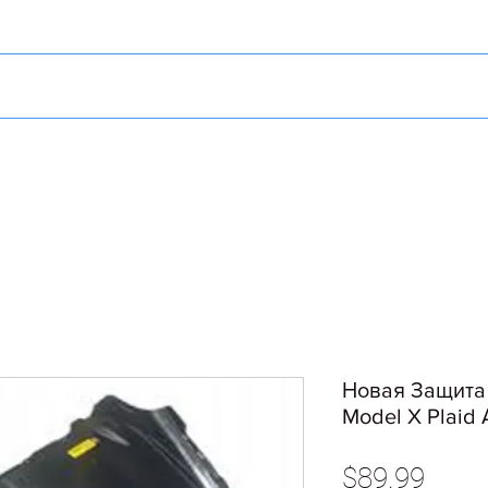
Новая Защита 
Model X Plaid
Price
$89.99