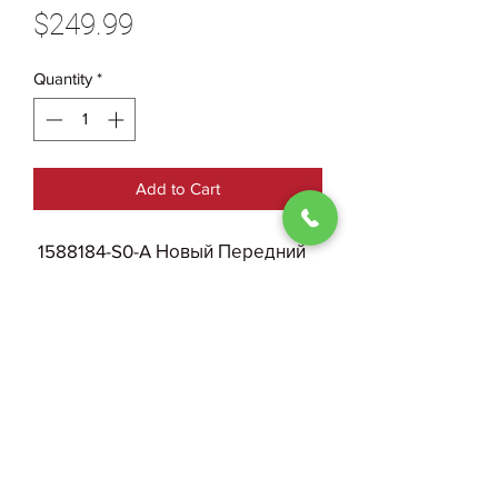
Price
$249.99
Quantity
*
Add to Cart
1588184-S0-A Новый Передний
Бампер Tesla Model Х Plaid 2023
с Парктрониками Аналог
0930004210
Public Offer Agreement