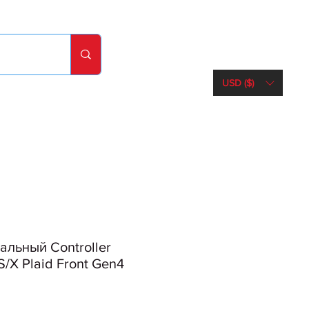
USD ($)
льный Controller
S/X Plaid Front Gen4