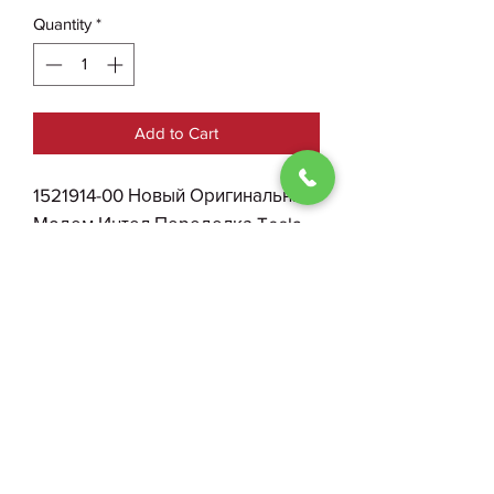
Quantity
*
Add to Cart
1521914-00 Новый Оригинальный
Модем Интел Переделка Tesla
Model 3/Y/S/X
0930004210
Public Offer Agreement
Individual entrepreneur Kostenko I. O.
TIN:
3268115478