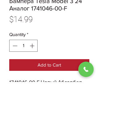
Бампера Tesla Model 3 24
Аналог 1741046-00-F
Price
$14.99
Quantity
*
Add to Cart
1741046-00-F Новый Абсорбер
Переднего Бампера Tesla Model
3 24 Аналог
0930004210