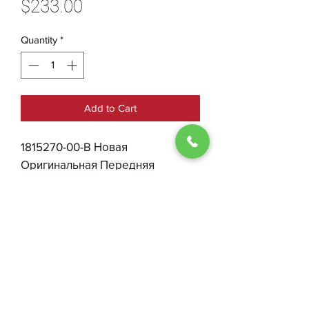
Price
$233.00
Quantity
*
Add to Cart
1815270-00-B Новая
Оригинальная Передняя
Центральная Накладка
Cybertruck
0930004210
Public Offer Agreement