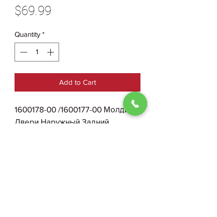
Price
$69.99
Quantity
*
Add to Cart
1600178-00 /1600177-00 Молдинг
Двери Наружный Задний
Правый/Левый Tesla Model S
Plaid
0930004210