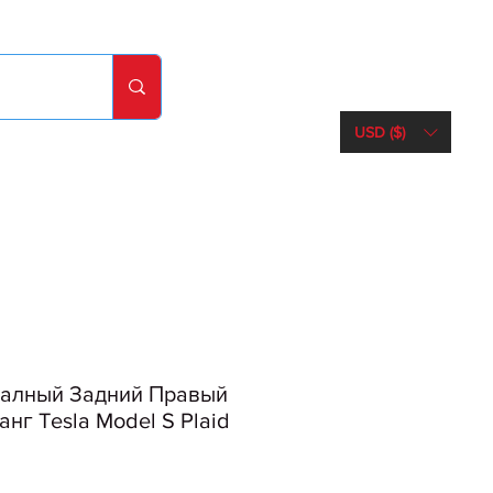
USD ($)
алный Задний Правый
нг Tesla Model S Plaid