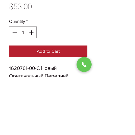
Price
$53.00
Quantity
*
Add to Cart
1620761-00-C Новый
Оригинальный Передний
Правый Левый Датчик ABS Tesla
Model X Plaid
0930004210