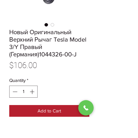
Новый Оригинальный
Верхний Рычаг Tesla Model
3/Y Правый
(Германия)1044326-00-J
Price
$106.00
Quantity
*
Add to Cart
1044326-00-J Новый
ОригинальныйВерхний Рычаг